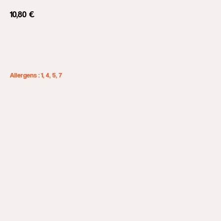
10,80
€
Add to cart
Allergens : 1, 4, 5, 7